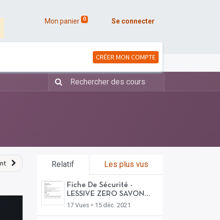
0
Mon panier
Se connecter
CRÉER MON COMPTE
nt
Relatif
Les plus vus
Fiche De Sécurité -
LESSIVE ZERO SAVON
ARTHUR.docx
17 Vues •
15 déc. 2021