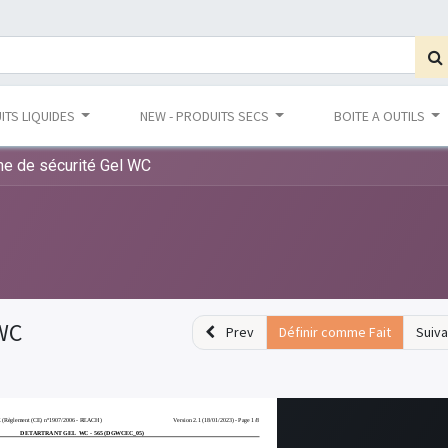
ITS LIQUIDES
NEW - PRODUITS SECS
BOITE A OUTILS
e de sécurité Gel WC
 WC
Prev
Définir comme Fait
Suiva