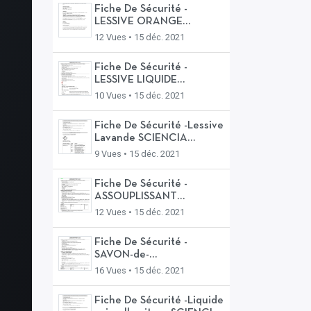
Fiche De Sécurité -
LESSIVE ORANGE
EUCALYPTUS SAVON
12 Vues •
15 déc. 2021
ARTHUR.docx
Fiche De Sécurité -
LESSIVE LIQUIDE
LAVANDIN ECO
10 Vues •
15 déc. 2021
Fiche De Sécurité -Lessive
Lavande SCIENCIA
NATURA
9 Vues •
15 déc. 2021
Fiche De Sécurité -
ASSOUPLISSANT
ECOCERT
12 Vues •
15 déc. 2021
Fiche De Sécurité -
SAVON-de-
MARSEILLE_ExtraPur
16 Vues •
15 déc. 2021
Fiche De Sécurité -Liquide